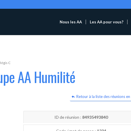
Nous les AA
Les AA pour vous?
Régis C
upe AA Humilité
Retour à la liste des réunions en 
ID de réunion :
84935493840
Code / mot de passe :
1234