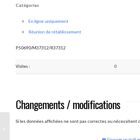
Catégories
En ligne uniquement
Réunion de rétablissement
P50690/M37312/R37312
Visites :
0
Changements / modifications
Si les données affichées ne sont pas correctes ou nécessitent d'
AA Humilité (Atelier: “BigBook)
Envoyer un mail a