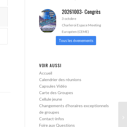
20261003- Congrès
3 octobre
Charleroi Espace Meeting
Européen (CEME)
Tous les évenements
VOIR AUSSI
Accueil
Calendrier des réunions
Capsules Vidéo
Carte des Groupes
Cellule jeune
Changements d’horaires exceptionnels
de groupes
AA
Contact-infos
Foire aux Questions