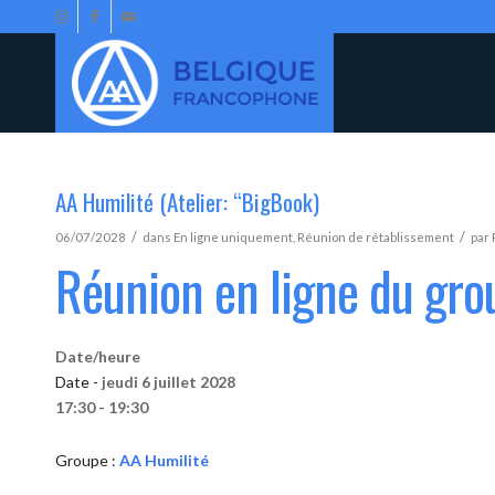
AA Humilité (Atelier: “BigBook)
/
/
06/07/2028
dans
En ligne uniquement
,
Réunion de rétablissement
par
Réunion en ligne du gro
Date/heure
Date -
jeudi 6 juillet 2028
17:30 - 19:30
Groupe :
AA Humilité