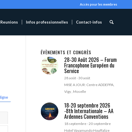
Accès pour les membres
Reunions
Infos professionnelles
Contact-infos
ÉVÈNEMENTS ET CONGRÈS
28-30 Août 2026 – Forum
Francophone Européen du
Service
28 août
-
30 août
MISE A JOUR: Centre ADDEPPA,
Vigy , Moselle
ligne
18-20 septembre 2026
-8th Internationale – AA
Ardennes Conventions
18 septembre
-
20 septembre
Hotel Vayamundo Houffalize