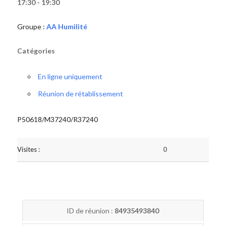
17:30 - 19:30
Groupe :
AA Humilité
Catégories
En ligne uniquement
Réunion de rétablissement
P50618/M37240/R37240
Visites :
0
ID de réunion :
84935493840