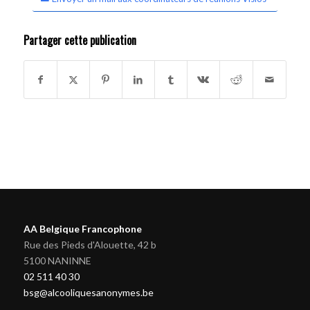
Partager cette publication
AA Belgique Francophone
Rue des Pieds d'Alouette, 42 b
5100 NANINNE
02 511 40 30
bsg@alcooliquesanonymes.be