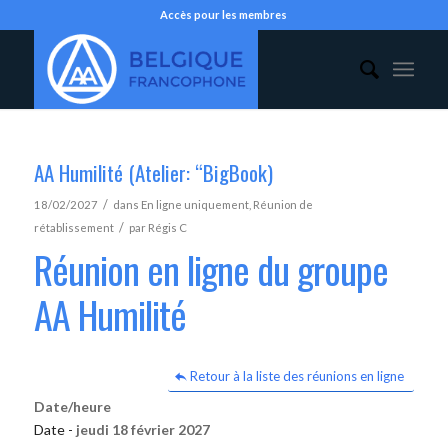
Accès pour les membres
AA Humilité (Atelier: “BigBook)
/
18/02/2027
dans
En ligne uniquement
,
Réunion de
/
rétablissement
par
Régis C
Réunion en ligne du groupe
AA Humilité
Retour à la liste des réunions en ligne
Date/heure
Date -
jeudi 18 février 2027