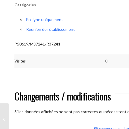
Catégories
En ligne uniquement
Réunion de rétablissement
P50619/M37241/R37241
Visites :
0
Changements / modifications
Si les données affichées ne sont pas correctes ou nécessitent d'
AA Humilité (Atelier: “BigBook)
Envoyer un mail a