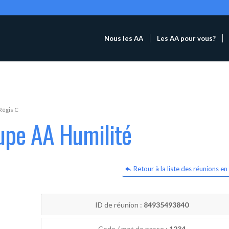
Nous les AA
Les AA pour vous?
Régis C
upe AA Humilité
Retour à la liste des réunions en 
ID de réunion :
84935493840
Code / mot de passe :
1234