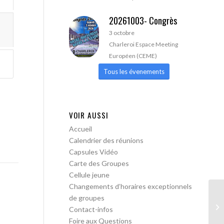
20261003- Congrès
3 octobre
Charleroi Espace Meeting
Européen (CEME)
Tous les évenements
VOIR AUSSI
Accueil
Calendrier des réunions
Capsules Vidéo
Carte des Groupes
Cellule jeune
Changements d’horaires exceptionnels
de groupes
AA
Contact-infos
Foire aux Questions