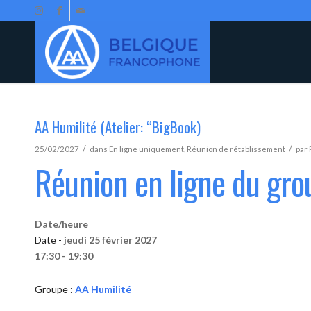
AA Humilité (Atelier: “BigBook)
/
/
25/02/2027
dans
En ligne uniquement
,
Réunion de rétablissement
par
Réunion en ligne du gro
Date/heure
Date -
jeudi 25 février 2027
17:30 - 19:30
Groupe :
AA Humilité