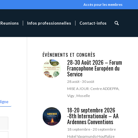
Accès pour les membres
Reunions
Infos professionnelles
Contact-infos
ÉVÈNEMENTS ET CONGRÈS
28-30 Août 2026 – Forum
Francophone Européen du
Service
28 août
-
30 août
MISE A JOUR: Centre ADDEPPA,
Vigy , Moselle
ligne
18-20 septembre 2026
-8th Internationale – AA
Ardennes Conventions
18 septembre
-
20 septembre
Hotel Vayamundo Houffalize