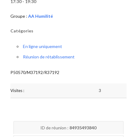
17:30 - 19:30
Groupe :
AA Humilité
Catégories
En ligne uniquement
Réunion de rétablissement
P50570/M37192/R37192
Visites :
3
ID de réunion :
84935493840