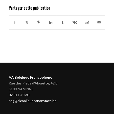
Partager cette publication
AA Belgique Francophone
Rue des Pieds d'Alouette, 42 b
5100 NANINNE
02 511 40 30
bsg@alcooliquesanonymes.be