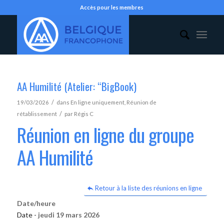
Accès pour les membres
AA Humilité (Atelier: “BigBook)
/
19/03/2026
dans
En ligne uniquement
,
Réunion de
/
rétablissement
par
Régis C
Réunion en ligne du groupe
AA Humilité
Retour à la liste des réunions en ligne
Date/heure
Date -
jeudi 19 mars 2026