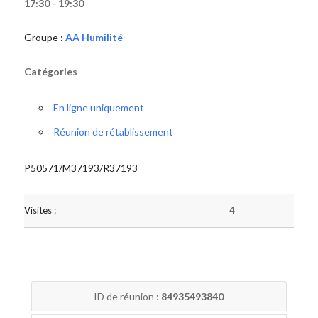
17:30 - 19:30
Groupe :
AA Humilité
Catégories
En ligne uniquement
Réunion de rétablissement
P50571/M37193/R37193
Visites :
4
ID de réunion :
84935493840