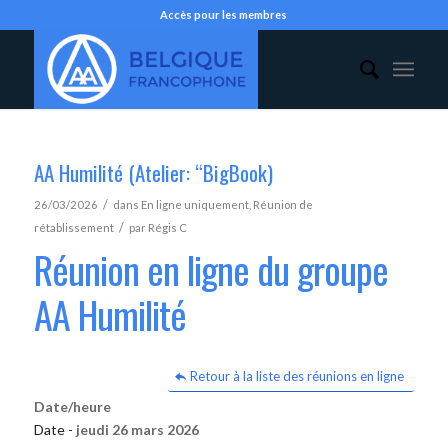
Accès pour les membres
AA Humilité (Atelier: “BigBook)
/
26/03/2026
dans
En ligne uniquement
,
Réunion de
/
rétablissement
par
Régis C
Réunion en ligne du groupe
AA Humilité
Retour à la liste des réunions en ligne
Date/heure
Date -
jeudi 26 mars 2026