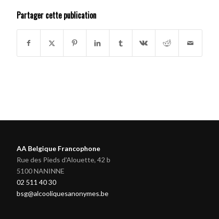
Partager cette publication
AA Belgique Francophone
Rue des Pieds d'Alouette, 42 b
5100 NANINNE
02 511 40 30
bsg@alcooliquesanonymes.be