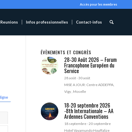
Accès pour les membres
Reunions
Infos professionnelles
Contact-infos
ÉVÈNEMENTS ET CONGRÈS
28-30 Août 2026 – Forum
Francophone Européen du
Service
28 août
-
30 août
MISE A JOUR: Centre ADDEPPA,
Vigy , Moselle
ligne
18-20 septembre 2026
-8th Internationale – AA
Ardennes Conventions
18 septembre
-
20 septembre
Hotel Vayamundo Houffalize