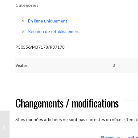
Catégories
En ligne uniquement
Réunion de rétablissement
P50556/M37178/R37178
Visites :
0
Changements / modifications
Si les données affichées ne sont pas correctes ou nécessitent d'
AA Humilité (Atelier: “BigBook)
Envoyer un mail a