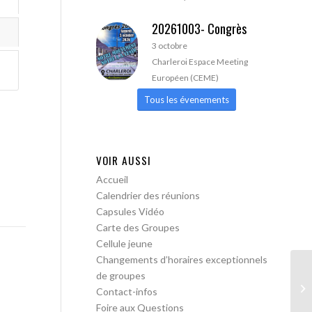
20261003- Congrès
3 octobre
Charleroi Espace Meeting
Européen (CEME)
Tous les évenements
VOIR AUSSI
Accueil
Calendrier des réunions
Capsules Vidéo
Carte des Groupes
Cellule jeune
Changements d’horaires exceptionnels
de groupes
AA
Contact-infos
Foire aux Questions