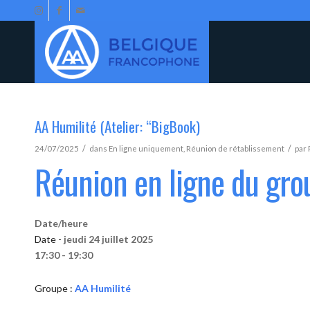
AA Humilité (Atelier: “BigBook)
/
/
24/07/2025
dans
En ligne uniquement
,
Réunion de rétablissement
par
Réunion en ligne du gro
Date/heure
Date -
jeudi 24 juillet 2025
17:30 - 19:30
Groupe :
AA Humilité