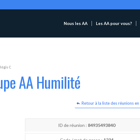
Nous les AA
Les AA pour vous?
Régis C
upe AA Humilité
Retour à la liste des réunions en 
ID de réunion :
84935493840
Code / mot de passe :
1234