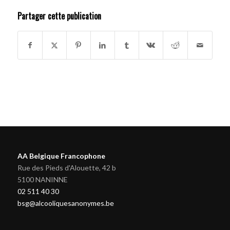
Partager cette publication
AA Belgique Francophone
Rue des Pieds d'Alouette, 42 b
5100 NANINNE
02 511 40 30
bsg@alcooliquesanonymes.be