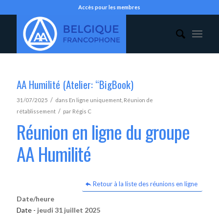
Accès pour les membres
AA Humilité (Atelier: “BigBook)
/
31/07/2025
dans
En ligne uniquement
,
Réunion de
/
rétablissement
par
Régis C
Réunion en ligne du groupe
AA Humilité
Retour à la liste des réunions en ligne
Date/heure
Date -
jeudi 31 juillet 2025