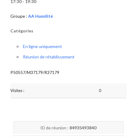
17:30 - 19:30
Groupe :
AA Humilité
Catégories
En ligne uniquement
Réunion de rétablissement
P50557/M37179/R37179
Visites :
0
ID de réunion :
84935493840