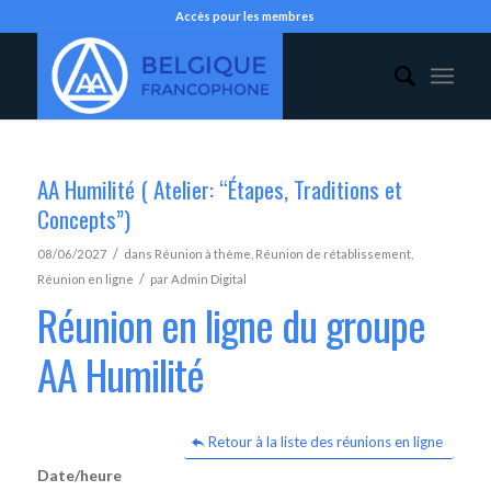
Accès pour les membres
AA Humilité ( Atelier: “Étapes, Traditions et
Concepts”)
/
08/06/2027
dans
Réunion à thème
,
Réunion de rétablissement
,
/
Réunion en ligne
par
Admin Digital
Réunion en ligne du groupe
AA Humilité
Retour à la liste des réunions en ligne
Date/heure