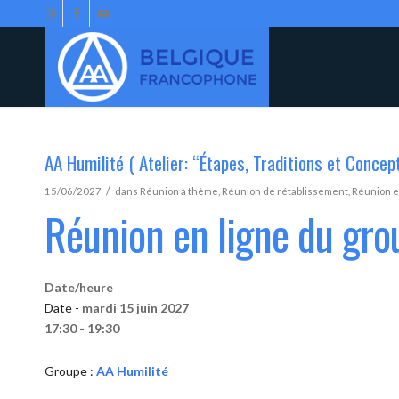
AA Humilité ( Atelier: “Étapes, Traditions et Concep
/
15/06/2027
dans
Réunion à thème
,
Réunion de rétablissement
,
Réunion e
Réunion en ligne du gro
Date/heure
Date -
mardi 15 juin 2027
17:30 - 19:30
Groupe :
AA Humilité