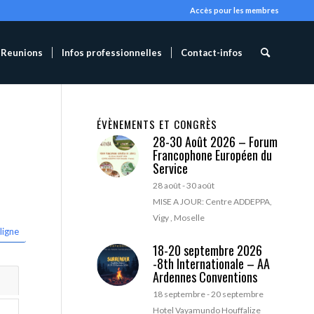
Accès pour les membres
Reunions
Infos professionnelles
Contact-infos
ÉVÈNEMENTS ET CONGRÈS
28-30 Août 2026 – Forum
Francophone Européen du
Service
28 août
-
30 août
MISE A JOUR: Centre ADDEPPA,
Vigy , Moselle
ligne
18-20 septembre 2026
-8th Internationale – AA
Ardennes Conventions
18 septembre
-
20 septembre
Hotel Vayamundo Houffalize