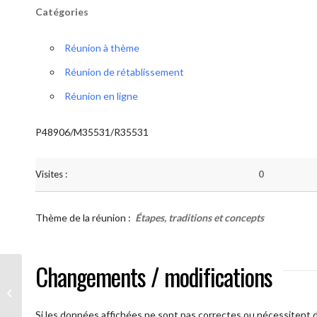
Catégories
Réunion à thème
Réunion de rétablissement
Réunion en ligne
P48906/M35531/R35531
Visites :
0
Thème de la réunion :
Étapes, traditions et concepts
Changements / modifications
AA Humilité ( Atelier: “Étapes,
Traditions et Concepts”)
Si les données affichées ne sont pas correctes ou nécessitent d'