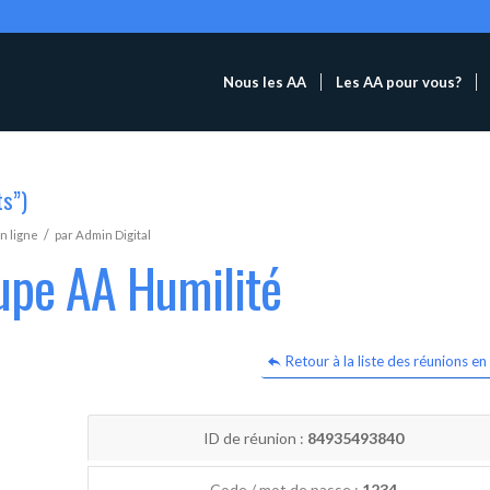
Nous les AA
Les AA pour vous?
ts”)
/
n ligne
par
Admin Digital
upe AA Humilité
Retour à la liste des réunions en 
ID de réunion :
84935493840
Code / mot de passe :
1234