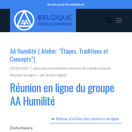
Accès pour les membres
AA Humilité ( Atelier: “Étapes, Traditions et
Concepts”)
/
22/06/2027
dans
Réunion à thème
,
Réunion de rétablissement
,
/
Réunion en ligne
par
Admin Digital
Réunion en ligne du groupe
AA Humilité
Retour à la liste des réunions en ligne
Date/heure