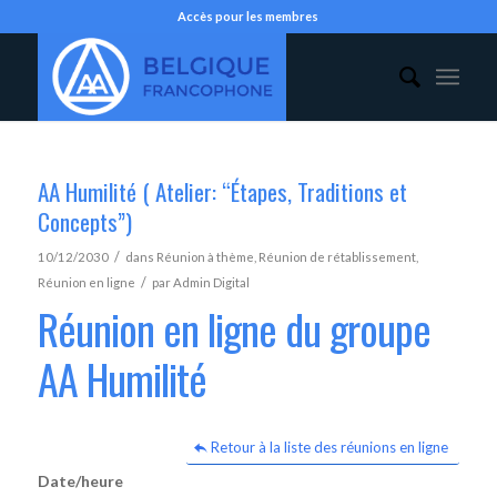
Accès pour les membres
AA Humilité ( Atelier: “Étapes, Traditions et
Concepts”)
/
10/12/2030
dans
Réunion à thème
,
Réunion de rétablissement
,
/
Réunion en ligne
par
Admin Digital
Réunion en ligne du groupe
AA Humilité
Retour à la liste des réunions en ligne
Date/heure