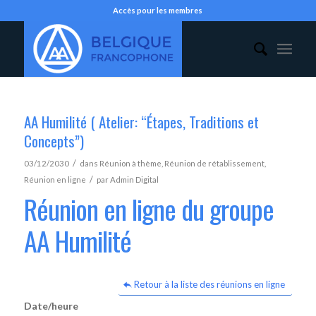
Accès pour les membres
AA Humilité ( Atelier: “Étapes, Traditions et
Concepts”)
/
03/12/2030
dans
Réunion à thème
,
Réunion de rétablissement
,
/
Réunion en ligne
par
Admin Digital
Réunion en ligne du groupe
AA Humilité
Retour à la liste des réunions en ligne
Date/heure