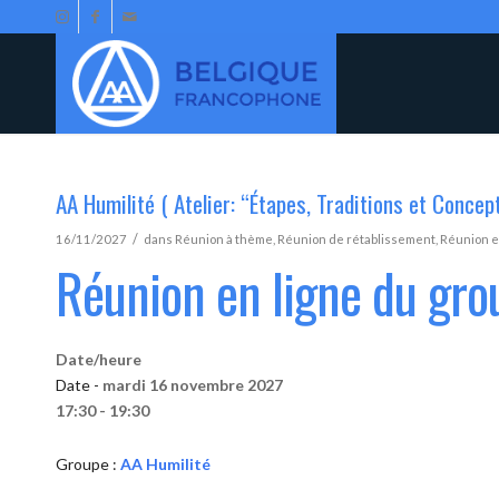
AA Humilité ( Atelier: “Étapes, Traditions et Concep
/
16/11/2027
dans
Réunion à thème
,
Réunion de rétablissement
,
Réunion e
Réunion en ligne du gro
Date/heure
Date -
mardi 16 novembre 2027
17:30 - 19:30
Groupe :
AA Humilité