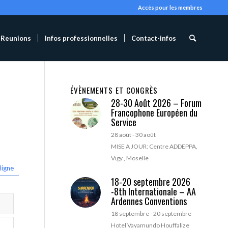
Accès pour les membres
Reunions
Infos professionnelles
Contact-infos
ÉVÈNEMENTS ET CONGRÈS
28-30 Août 2026 – Forum
Francophone Européen du
Service
28 août
-
30 août
MISE A JOUR: Centre ADDEPPA,
Vigy , Moselle
ligne
18-20 septembre 2026
-8th Internationale – AA
Ardennes Conventions
18 septembre
-
20 septembre
Hotel Vayamundo Houffalize