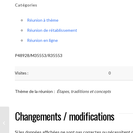
Catégories
Réunion à thème
Réunion de rétablissement
Réunion en ligne
P48928/M35553/R35553
Visites :
0
Thème de la réunion :
Étapes, traditions et concepts
Changements / modifications
AA Humilité ( Atelier: “Étapes,
Traditions et Concepts”)
Si les données affichées ne sont pas correctes ou nécessitent d'