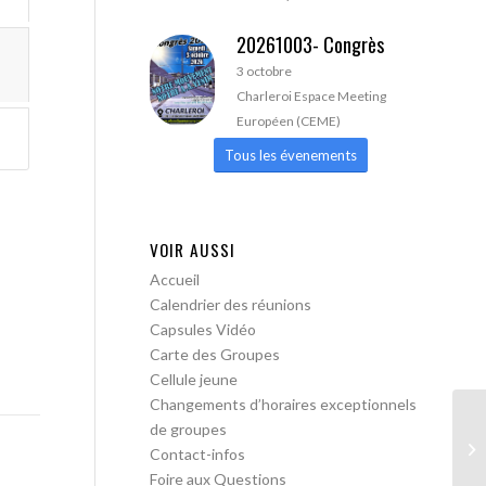
20261003- Congrès
3 octobre
Charleroi Espace Meeting
Européen (CEME)
Tous les évenements
VOIR AUSSI
Accueil
Calendrier des réunions
Capsules Vidéo
Carte des Groupes
Cellule jeune
Changements d’horaires exceptionnels
de groupes
AA
Contact-infos
Tr
Foire aux Questions