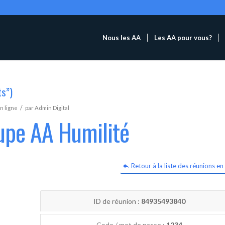
Nous les AA
Les AA pour vous?
ts”)
/
n ligne
par
Admin Digital
upe AA Humilité
Retour à la liste des réunions en 
ID de réunion :
84935493840
Code / mot de passe :
1234