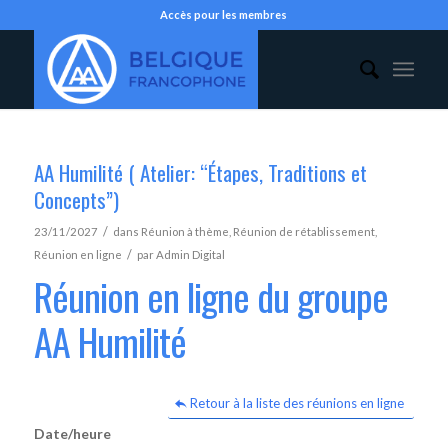
Accès pour les membres
AA Humilité ( Atelier: “Étapes, Traditions et
Concepts”)
/
23/11/2027
dans
Réunion à thème
,
Réunion de rétablissement
,
/
Réunion en ligne
par
Admin Digital
Réunion en ligne du groupe
AA Humilité
Retour à la liste des réunions en ligne
Date/heure