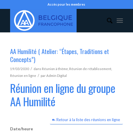
Accès pour les membres
AA Humilité ( Atelier: “Étapes, Traditions et
Concepts”)
/
19/03/2030
dans
Réunion à thème
,
Réunion de rétablissement
,
/
Réunion en ligne
par
Admin Digital
Réunion en ligne du groupe
AA Humilité
Retour à la liste des réunions en ligne
Date/heure