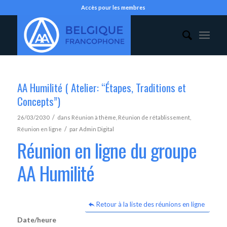
Accès pour les membres
AA Humilité ( Atelier: “Étapes, Traditions et
Concepts”)
/
26/03/2030
dans
Réunion à thème
,
Réunion de rétablissement
,
/
Réunion en ligne
par
Admin Digital
Réunion en ligne du groupe
AA Humilité
Retour à la liste des réunions en ligne
Date/heure