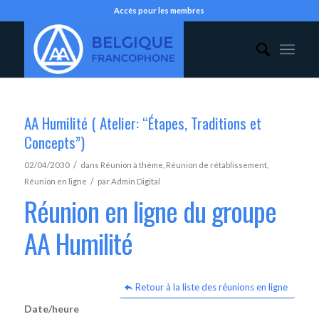
Accès pour les membres
AA Humilité ( Atelier: “Étapes, Traditions et
Concepts”)
/
02/04/2030
dans
Réunion à thème
,
Réunion de rétablissement
,
/
Réunion en ligne
par
Admin Digital
Réunion en ligne du groupe
AA Humilité
Retour à la liste des réunions en ligne
Date/heure