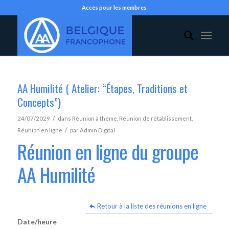
Accès pour les membres
AA Humilité ( Atelier: “Étapes, Traditions et
Concepts”)
/
24/07/2029
dans
Réunion à thème
,
Réunion de rétablissement
,
/
Réunion en ligne
par
Admin Digital
Réunion en ligne du groupe
AA Humilité
Retour à la liste des réunions en ligne
Date/heure