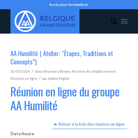
Accès pour les membres
AA Humilité ( Atelier: “Étapes, Traditions et
Concepts”)
/
31/07/2029
dans
Réunion à thème
,
Réunion de rétablissement
,
/
Réunion en ligne
par
Admin Digital
Réunion en ligne du groupe
AA Humilité
Retour à la liste des réunions en ligne
Date/heure