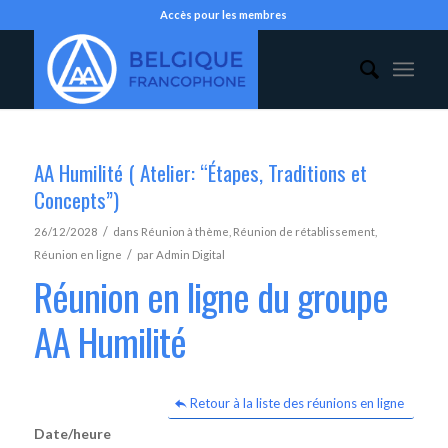
Accès pour les membres
AA Humilité ( Atelier: “Étapes, Traditions et
Concepts”)
/
26/12/2028
dans
Réunion à thème
,
Réunion de rétablissement
,
/
Réunion en ligne
par
Admin Digital
Réunion en ligne du groupe
AA Humilité
Retour à la liste des réunions en ligne
Date/heure