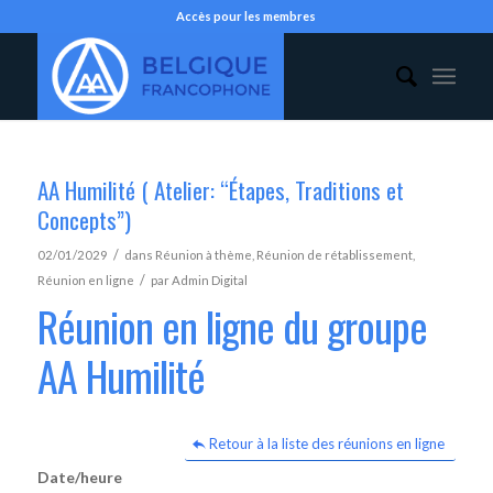
Accès pour les membres
AA Humilité ( Atelier: “Étapes, Traditions et
Concepts”)
/
02/01/2029
dans
Réunion à thème
,
Réunion de rétablissement
,
/
Réunion en ligne
par
Admin Digital
Réunion en ligne du groupe
AA Humilité
Retour à la liste des réunions en ligne
Date/heure