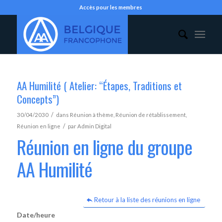
Accès pour les membres
AA Humilité ( Atelier: “Étapes, Traditions et
Concepts”)
/
30/04/2030
dans
Réunion à thème
,
Réunion de rétablissement
,
/
Réunion en ligne
par
Admin Digital
Réunion en ligne du groupe
AA Humilité
Retour à la liste des réunions en ligne
Date/heure