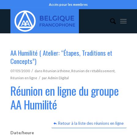
Accès pour les membres
AA Humilité ( Atelier: “Étapes, Traditions et
Concepts”)
/
07/05/2030
dans
Réunion à thème
,
Réunion de rétablissement
,
/
Réunion en ligne
par
Admin Digital
Réunion en ligne du groupe
AA Humilité
Retour à la liste des réunions en ligne
Date/heure