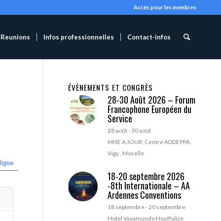
Accès pour les membres
Reunions
Infos professionnelles
Contact-infos
ÉVÈNEMENTS ET CONGRÈS
28-30 Août 2026 – Forum
Francophone Européen du
Service
28 août
-
30 août
MISE A JOUR: Centre ADDEPPA,
Vigy , Moselle
ligne
18-20 septembre 2026
-8th Internationale – AA
Ardennes Conventions
18 septembre
-
20 septembre
Hotel Vayamundo Houffalize