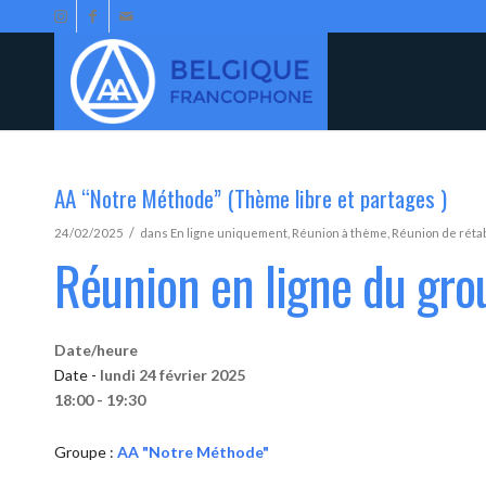
AA “Notre Méthode” (Thème libre et partages )
/
24/02/2025
dans
En ligne uniquement
,
Réunion à thème
,
Réunion de réta
Réunion en ligne du gr
Date/heure
Date -
lundi 24 février 2025
18:00 - 19:30
Groupe :
AA "Notre Méthode"