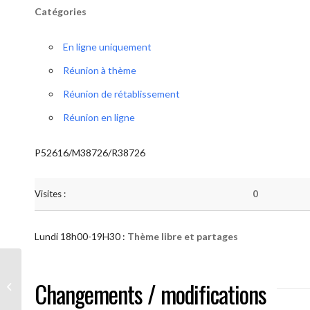
Catégories
En ligne uniquement
Réunion à thème
Réunion de rétablissement
Réunion en ligne
P52616/M38726/R38726
Visites :
0
Lundi 18h00-19H30 :
Thème libre et partages
AA “Notre Méthode” (Thème libre et
Changements / modifications
partages )