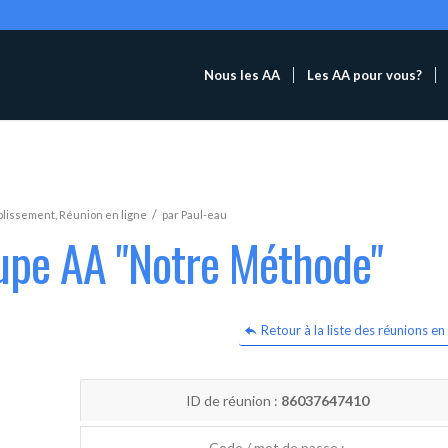
Nous les AA
Les AA pour vous?
/
blissement
,
Réunion en ligne
par
Paul-eau
oupe AA "Notre Méthode"
Retour à la liste des réunions en 
ID de réunion :
86037647410
Code / mot de passe :