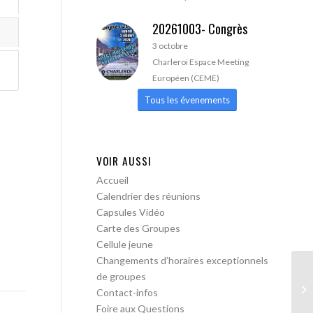
20261003- Congrès
3 octobre
Charleroi Espace Meeting
Européen (CEME)
Tous les évenements
VOIR AUSSI
Accueil
Calendrier des réunions
Capsules Vidéo
Carte des Groupes
Cellule jeune
Changements d’horaires exceptionnels
de groupes
AA
Contact-infos
pa
Foire aux Questions