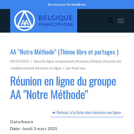
Accès pour les membres
AA “Notre Méthode” (Thème libre et partages )
/
03/03/2025
dans
En ligne uniquement
,
Réunion à thème
,
Réunion de
/
rétablissement
,
Réunion en ligne
par
Paul-eau
Réunion en ligne du groupe
AA "Notre Méthode"
Retour à la liste des réunions en ligne
Date/heure
Date -
lundi 3 mars 2025