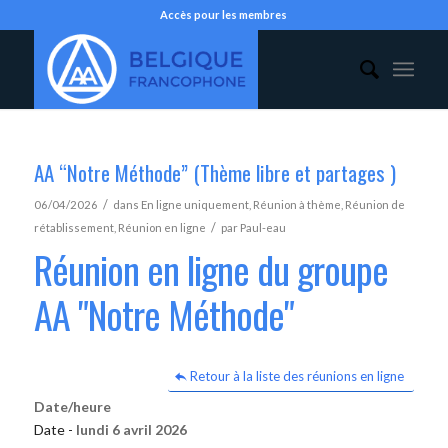
Accès pour les membres
AA “Notre Méthode” (Thème libre et partages )
/
06/04/2026
dans
En ligne uniquement
,
Réunion à thème
,
Réunion de
/
rétablissement
,
Réunion en ligne
par
Paul-eau
Réunion en ligne du groupe
AA "Notre Méthode"
Retour à la liste des réunions en ligne
Date/heure
Date -
lundi 6 avril 2026