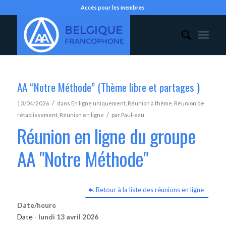
Accès pour les membres
AA “Notre Méthode” (Thème libre et partages )
/
13/04/2026
dans
En ligne uniquement
,
Réunion à thème
,
Réunion de
/
rétablissement
,
Réunion en ligne
par
Paul-eau
Réunion en ligne du groupe
AA "Notre Méthode"
Retour à la liste des réunions en ligne
Date/heure
Date -
lundi 13 avril 2026