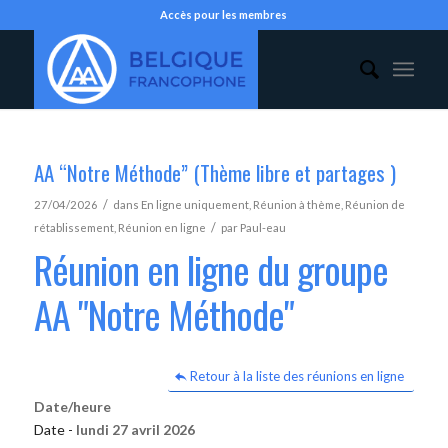
Accès pour les membres
AA “Notre Méthode” (Thème libre et partages )
/
27/04/2026
dans
En ligne uniquement
,
Réunion à thème
,
Réunion de
/
rétablissement
,
Réunion en ligne
par
Paul-eau
Réunion en ligne du groupe
AA "Notre Méthode"
Retour à la liste des réunions en ligne
Date/heure
Date -
lundi 27 avril 2026