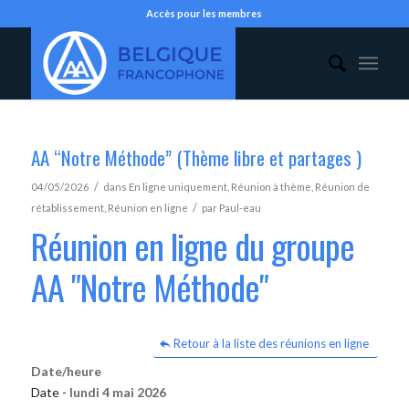
Accès pour les membres
AA “Notre Méthode” (Thème libre et partages )
/
04/05/2026
dans
En ligne uniquement
,
Réunion à thème
,
Réunion de
/
rétablissement
,
Réunion en ligne
par
Paul-eau
Réunion en ligne du groupe
AA "Notre Méthode"
Retour à la liste des réunions en ligne
Date/heure
Date -
lundi 4 mai 2026