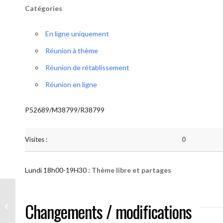
Catégories
En ligne uniquement
Réunion à thème
Réunion de rétablissement
Réunion en ligne
P52689/M38799/R38799
Visites :
0
Lundi 18h00-19H30 :
Thème libre et partages
AA “Notre Méthode” (Thème libre et
Changements / modifications
partages )