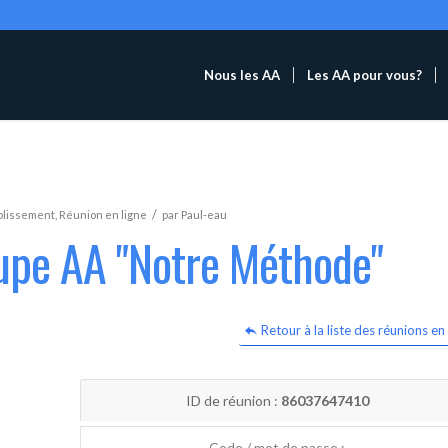
Nous les AA
Les AA pour vous?
/
blissement
,
Réunion en ligne
par
Paul-eau
oupe AA "Notre Méthode"
Retour à la liste des réunions en 
ID de réunion :
86037647410
Code / mot de passe :