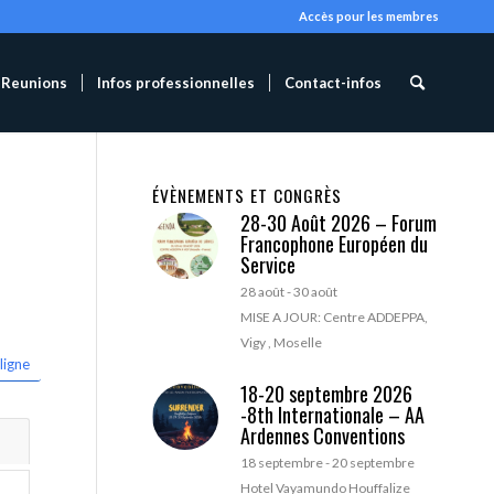
Accès pour les membres
Reunions
Infos professionnelles
Contact-infos
ÉVÈNEMENTS ET CONGRÈS
28-30 Août 2026 – Forum
Francophone Européen du
Service
28 août
-
30 août
MISE A JOUR: Centre ADDEPPA,
Vigy , Moselle
ligne
18-20 septembre 2026
-8th Internationale – AA
Ardennes Conventions
18 septembre
-
20 septembre
Hotel Vayamundo Houffalize