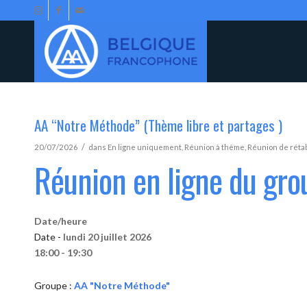
AA “Notre Méthode” (Thème libre et partages )
/
20/07/2026
dans
En ligne uniquement
,
Réunion à thème
,
Réunion de réta
Réunion en ligne du gr
Date/heure
Date -
lundi 20 juillet 2026
18:00 - 19:30
Groupe :
AA "Notre Méthode"