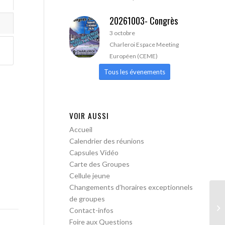
20261003- Congrès
3 octobre
Charleroi Espace Meeting
Européen (CEME)
Tous les évenements
VOIR AUSSI
Accueil
Calendrier des réunions
Capsules Vidéo
Carte des Groupes
Cellule jeune
Changements d’horaires exceptionnels
de groupes
AA
Contact-infos
pa
Foire aux Questions