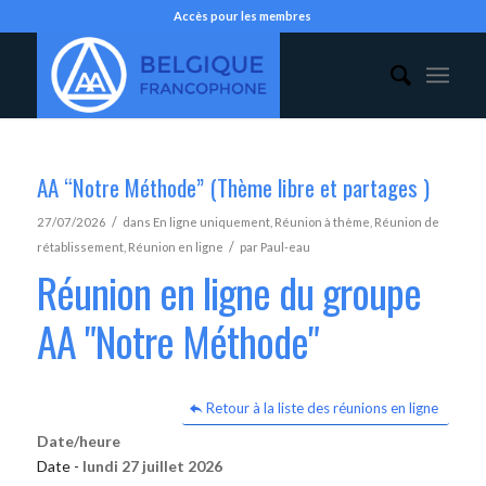
Accès pour les membres
AA “Notre Méthode” (Thème libre et partages )
/
27/07/2026
dans
En ligne uniquement
,
Réunion à thème
,
Réunion de
/
rétablissement
,
Réunion en ligne
par
Paul-eau
Réunion en ligne du groupe
AA "Notre Méthode"
Retour à la liste des réunions en ligne
Date/heure
Date -
lundi 27 juillet 2026