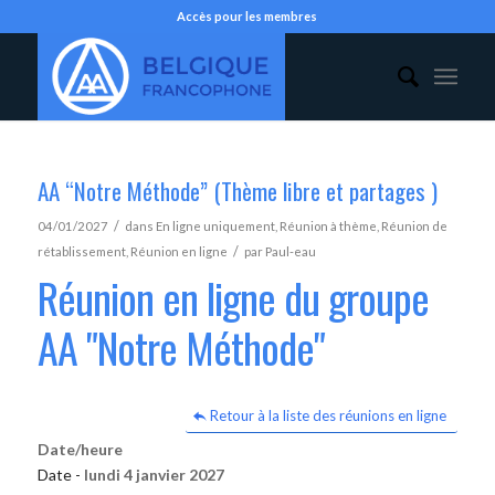
Accès pour les membres
AA “Notre Méthode” (Thème libre et partages )
/
04/01/2027
dans
En ligne uniquement
,
Réunion à thème
,
Réunion de
/
rétablissement
,
Réunion en ligne
par
Paul-eau
Réunion en ligne du groupe
AA "Notre Méthode"
Retour à la liste des réunions en ligne
Date/heure
Date -
lundi 4 janvier 2027