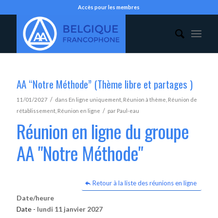
Accès pour les membres
AA “Notre Méthode” (Thème libre et partages )
/
11/01/2027
dans
En ligne uniquement
,
Réunion à thème
,
Réunion de
/
rétablissement
,
Réunion en ligne
par
Paul-eau
Réunion en ligne du groupe
AA "Notre Méthode"
Retour à la liste des réunions en ligne
Date/heure
Date -
lundi 11 janvier 2027