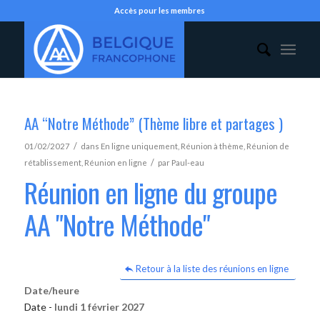
Accès pour les membres
AA “Notre Méthode” (Thème libre et partages )
/
01/02/2027
dans
En ligne uniquement
,
Réunion à thème
,
Réunion de
/
rétablissement
,
Réunion en ligne
par
Paul-eau
Réunion en ligne du groupe
AA "Notre Méthode"
Retour à la liste des réunions en ligne
Date/heure
Date -
lundi 1 février 2027