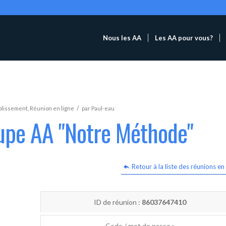
Nous les AA
Les AA pour vous?
/
blissement
,
Réunion en ligne
par
Paul-eau
oupe AA "Notre Méthode"
Retour à la liste des réunions en 
ID de réunion :
86037647410
Code / mot de passe :