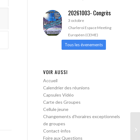
20261003- Congrès
3 octobre
Charleroi Espace Meeting
Européen (CEME)
Tous les évenements
VOIR AUSSI
Accueil
Calendrier des réunions
Capsules Vidéo
Carte des Groupes
Cellule jeune
Changements d’horaires exceptionnels
de groupes
AA
Contact-infos
pa
Foire aux Questions