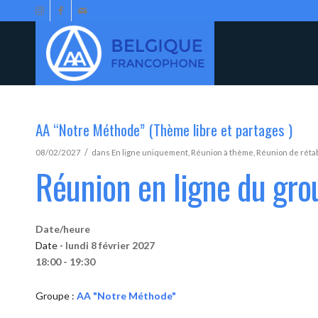
AA “Notre Méthode” (Thème libre et partages )
/
08/02/2027
dans
En ligne uniquement
,
Réunion à thème
,
Réunion de réta
Réunion en ligne du gr
Date/heure
Date -
lundi 8 février 2027
18:00 - 19:30
Groupe :
AA "Notre Méthode"