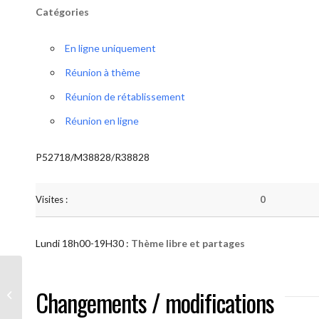
Catégories
En ligne uniquement
Réunion à thème
Réunion de rétablissement
Réunion en ligne
P52718/M38828/R38828
Visites :
0
Lundi 18h00-19H30 :
Thème libre et partages
AA “Notre Méthode” (Thème libre et
Changements / modifications
partages )