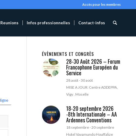
Accès pour les membres
Reunions
Infos professionnelles
Contact-infos
ÉVÈNEMENTS ET CONGRÈS
28-30 Août 2026 – Forum
Francophone Européen du
Service
28 août
-
30 août
MISE A JOUR: Centre ADDEPPA,
Vigy , Moselle
ligne
18-20 septembre 2026
-8th Internationale – AA
Ardennes Conventions
18 septembre
-
20 septembre
Hotel Vayamundo Houffalize