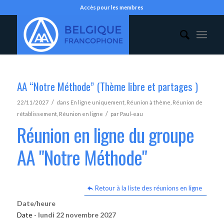
Accès pour les membres
AA “Notre Méthode” (Thème libre et partages )
/
22/11/2027
dans
En ligne uniquement
,
Réunion à thème
,
Réunion de
/
rétablissement
,
Réunion en ligne
par
Paul-eau
Réunion en ligne du groupe
AA "Notre Méthode"
Retour à la liste des réunions en ligne
Date/heure
Date -
lundi 22 novembre 2027