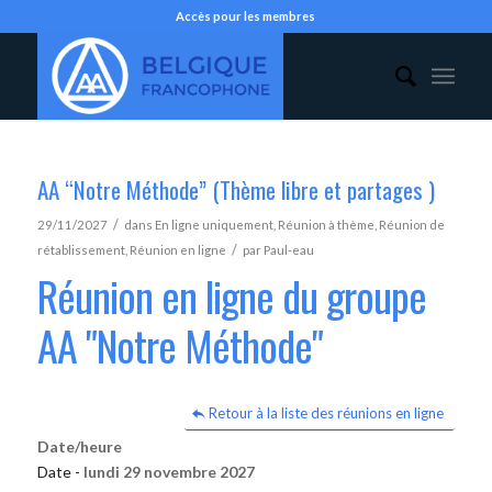
Accès pour les membres
AA “Notre Méthode” (Thème libre et partages )
/
29/11/2027
dans
En ligne uniquement
,
Réunion à thème
,
Réunion de
/
rétablissement
,
Réunion en ligne
par
Paul-eau
Réunion en ligne du groupe
AA "Notre Méthode"
Retour à la liste des réunions en ligne
Date/heure
Date -
lundi 29 novembre 2027