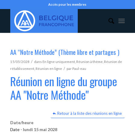
Accès pour les membres
AA “Notre Méthode” (Thème libre et partages )
/
15/05/2028
dans
En ligne uniquement
,
Réunion à thème
,
Réunion de
/
rétablissement
,
Réunion en ligne
par
Paul-eau
Réunion en ligne du groupe
AA "Notre Méthode"
Retour à la liste des réunions en ligne
Date/heure
Date -
lundi 15 mai 2028