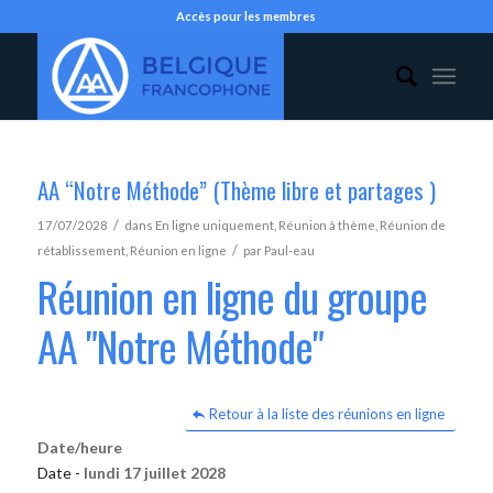
Accès pour les membres
AA “Notre Méthode” (Thème libre et partages )
/
17/07/2028
dans
En ligne uniquement
,
Réunion à thème
,
Réunion de
/
rétablissement
,
Réunion en ligne
par
Paul-eau
Réunion en ligne du groupe
AA "Notre Méthode"
Retour à la liste des réunions en ligne
Date/heure
Date -
lundi 17 juillet 2028