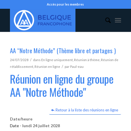
Accès pour les membres
AA “Notre Méthode” (Thème libre et partages )
/
24/07/2028
dans
En ligne uniquement
,
Réunion à thème
,
Réunion de
/
rétablissement
,
Réunion en ligne
par
Paul-eau
Réunion en ligne du groupe
AA "Notre Méthode"
Retour à la liste des réunions en ligne
Date/heure
Date -
lundi 24 juillet 2028