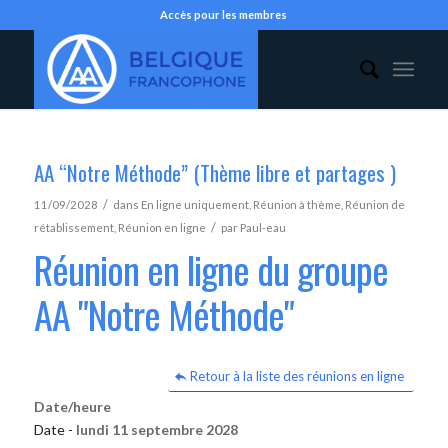
Accès pour les membres
AA “Notre Méthode” (Thème libre et partages )
/
11/09/2028
dans
En ligne uniquement
,
Réunion à thème
,
Réunion de
/
rétablissement
,
Réunion en ligne
par
Paul-eau
Réunion en ligne du groupe
AA "Notre Méthode"
Retour à la liste des réunions en ligne
Date/heure
Date -
lundi 11 septembre 2028