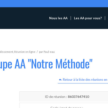
Nous les AA
Les AA pour vous?
/
blissement
,
Réunion en ligne
par
Paul-eau
oupe AA "Notre Méthode"
Retour à la liste des réunions en 
ID de réunion :
86037647410
Code / mot de passe :