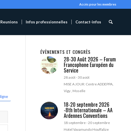
Accès pour les membres
Reunions
Infos professionnelles
Contact-infos
ÉVÈNEMENTS ET CONGRÈS
28-30 Août 2026 – Forum
Francophone Européen du
Service
28 août
-
30 août
MISE A JOUR: Centre ADDEPPA,
Vigy , Moselle
ligne
18-20 septembre 2026
-8th Internationale – AA
Ardennes Conventions
18 septembre
-
20 septembre
Hotel Vayamundo Houffalize