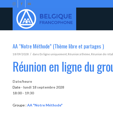
AA “Notre Méthode” (Thème libre et partages )
/
18/09/2028
dans
En ligne uniquement
,
Réunion à thème
,
Réunion de réta
Réunion en ligne du gr
Date/heure
Date -
lundi 18 septembre 2028
18:00 - 19:30
Groupe :
AA "Notre Méthode"