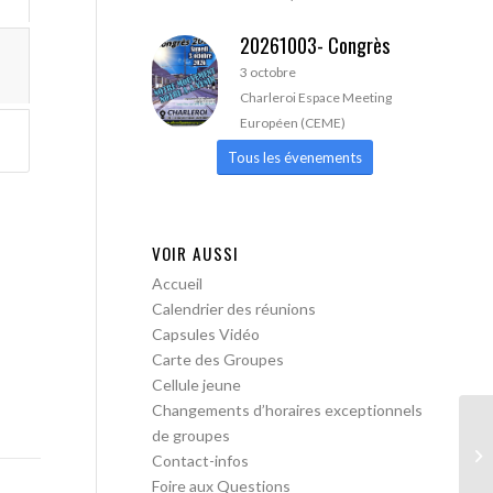
20261003- Congrès
3 octobre
Charleroi Espace Meeting
Européen (CEME)
Tous les évenements
VOIR AUSSI
Accueil
Calendrier des réunions
Capsules Vidéo
Carte des Groupes
Cellule jeune
Changements d’horaires exceptionnels
de groupes
AA
Contact-infos
pa
Foire aux Questions