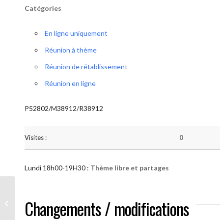
Catégories
En ligne uniquement
Réunion à thème
Réunion de rétablissement
Réunion en ligne
P52802/M38912/R38912
Visites :
0
Lundi 18h00-19H30 :
Thème libre et partages
AA “Notre Méthode” (Thème libre et
Changements / modifications
partages )