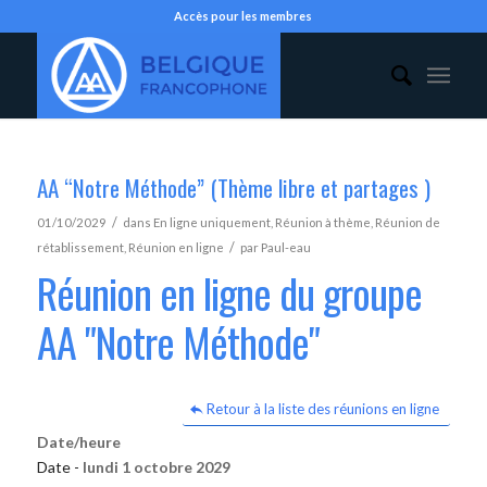
Accès pour les membres
AA “Notre Méthode” (Thème libre et partages )
/
01/10/2029
dans
En ligne uniquement
,
Réunion à thème
,
Réunion de
/
rétablissement
,
Réunion en ligne
par
Paul-eau
Réunion en ligne du groupe
AA "Notre Méthode"
Retour à la liste des réunions en ligne
Date/heure
Date -
lundi 1 octobre 2029