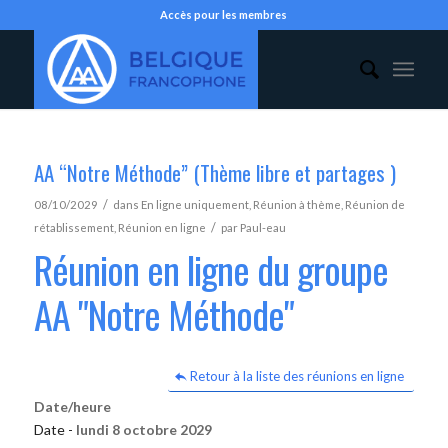
Accès pour les membres
AA “Notre Méthode” (Thème libre et partages )
/
08/10/2029
dans
En ligne uniquement
,
Réunion à thème
,
Réunion de
/
rétablissement
,
Réunion en ligne
par
Paul-eau
Réunion en ligne du groupe
AA "Notre Méthode"
Retour à la liste des réunions en ligne
Date/heure
Date -
lundi 8 octobre 2029