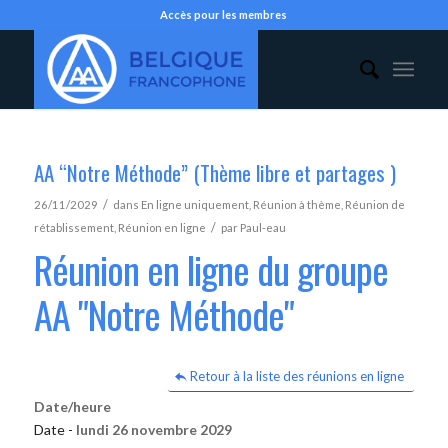
Accès pour les membres
AA “Notre Méthode” (Thème libre et partages )
/
26/11/2029
dans
En ligne uniquement
,
Réunion à thème
,
Réunion de
/
rétablissement
,
Réunion en ligne
par
Paul-eau
Réunion en ligne du groupe
AA "Notre Méthode"
Retour à la liste des réunions en ligne
Date/heure
Date -
lundi 26 novembre 2029