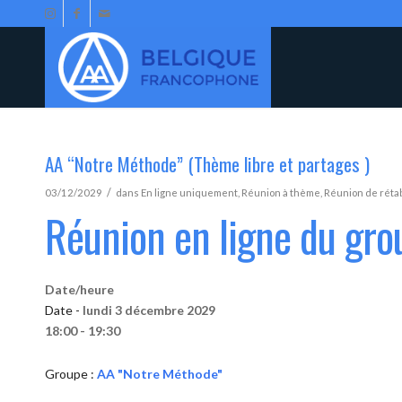
AA “Notre Méthode” (Thème libre et partages )
/
03/12/2029
dans
En ligne uniquement
,
Réunion à thème
,
Réunion de réta
Réunion en ligne du gr
Date/heure
Date -
lundi 3 décembre 2029
18:00 - 19:30
Groupe :
AA "Notre Méthode"