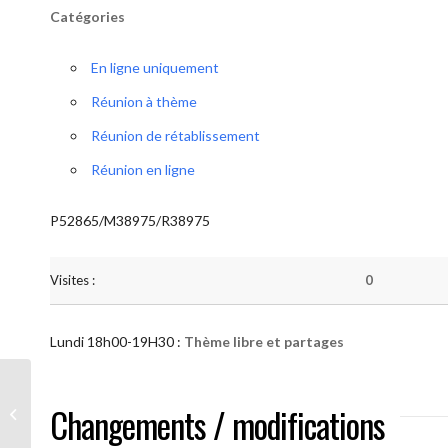
Catégories
En ligne uniquement
Réunion à thème
Réunion de rétablissement
Réunion en ligne
P52865/M38975/R38975
Visites :
0
Lundi 18h00-19H30 :
Thème libre et partages
AA “Notre Méthode” (Thème libre et
Changements / modifications
partages )