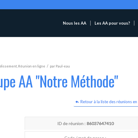
Nous les AA
Les AA pour vous?
/
blissement
,
Réunion en ligne
par
Paul-eau
oupe AA "Notre Méthode"
Retour à la liste des réunions en 
ID de réunion :
86037647410
Code / mot de passe :