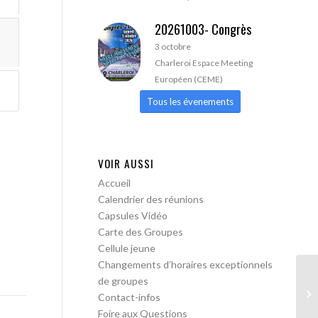
20261003- Congrès
3 octobre
Charleroi Espace Meeting
Européen (CEME)
Tous les évenements
VOIR AUSSI
Accueil
Calendrier des réunions
Capsules Vidéo
Carte des Groupes
Cellule jeune
Changements d’horaires exceptionnels
de groupes
AA
Contact-infos
pa
Foire aux Questions