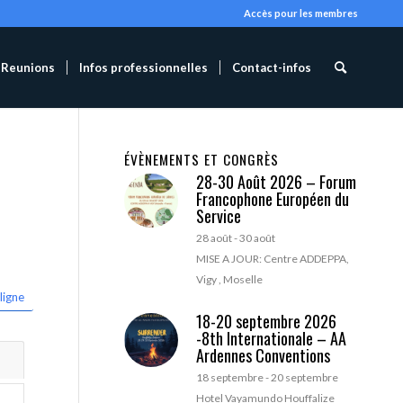
Accès pour les membres
Reunions
Infos professionnelles
Contact-infos
ÉVÈNEMENTS ET CONGRÈS
28-30 Août 2026 – Forum
Francophone Européen du
Service
28 août
-
30 août
MISE A JOUR: Centre ADDEPPA,
Vigy , Moselle
ligne
18-20 septembre 2026
-8th Internationale – AA
Ardennes Conventions
18 septembre
-
20 septembre
Hotel Vayamundo Houffalize