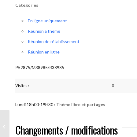
Catégories
En ligne uniquement
Réunion à thème
Réunion de rétablissement
Réunion en ligne
P52875/M38985/R38985
Visites :
0
Lundi 18h00-19H30 :
Thème libre et partages
AA “Notre Méthode” (Thème libre et
Changements / modifications
partages )