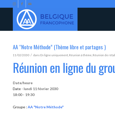
AA “Notre Méthode” (Thème libre et partages )
/
11/02/2030
dans
En ligne uniquement
,
Réunion à thème
,
Réunion de réta
Réunion en ligne du gr
Date/heure
Date -
lundi 11 février 2030
18:00 - 19:30
Groupe :
AA "Notre Méthode"