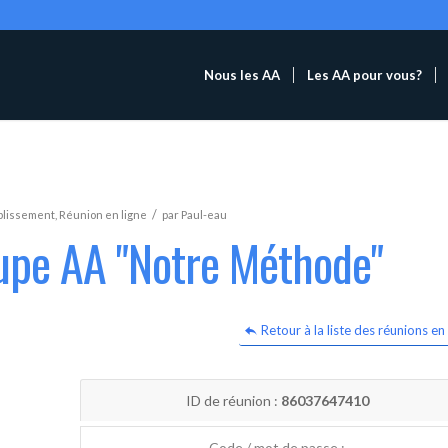
Nous les AA
Les AA pour vous?
/
blissement
,
Réunion en ligne
par
Paul-eau
oupe AA "Notre Méthode"
Retour à la liste des réunions en 
ID de réunion :
86037647410
Code / mot de passe :