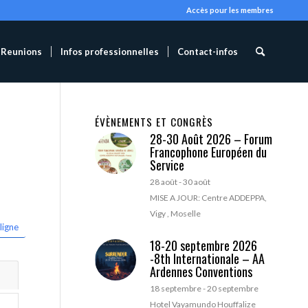
Accès pour les membres
Reunions
Infos professionnelles
Contact-infos
ÉVÈNEMENTS ET CONGRÈS
28-30 Août 2026 – Forum
Francophone Européen du
Service
28 août
-
30 août
MISE A JOUR: Centre ADDEPPA,
Vigy , Moselle
ligne
18-20 septembre 2026
-8th Internationale – AA
Ardennes Conventions
18 septembre
-
20 septembre
Hotel Vayamundo Houffalize