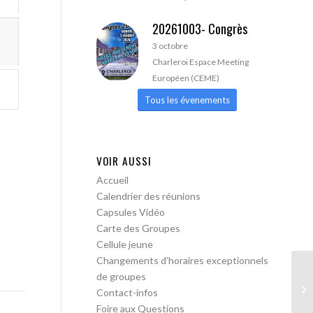
20261003- Congrès
3 octobre
Charleroi Espace Meeting
Européen (CEME)
Tous les évenements
VOIR AUSSI
Accueil
Calendrier des réunions
Capsules Vidéo
Carte des Groupes
Cellule jeune
Changements d’horaires exceptionnels
de groupes
AA
Contact-infos
pa
Foire aux Questions