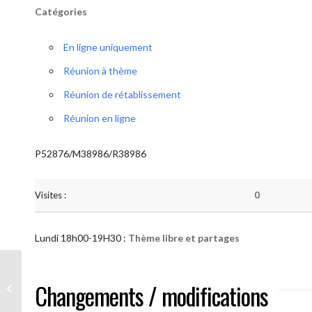
Catégories
En ligne uniquement
Réunion à thème
Réunion de rétablissement
Réunion en ligne
P52876/M38986/R38986
Visites :
0
Lundi 18h00-19H30 :
Thème libre et partages
AA “Notre Méthode” (Thème libre et
Changements / modifications
partages )