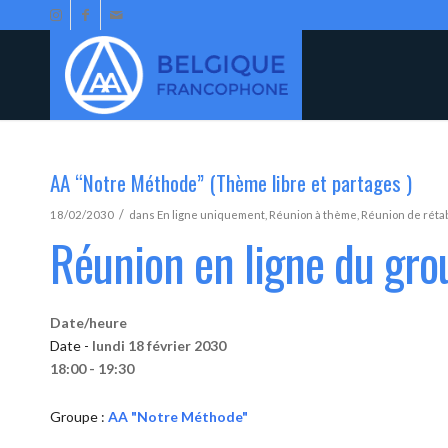
AA “Notre Méthode” (Thème libre et partages )
/
18/02/2030
dans
En ligne uniquement
,
Réunion à thème
,
Réunion de réta
Réunion en ligne du gr
Date/heure
Date -
lundi 18 février 2030
18:00 - 19:30
Groupe :
AA "Notre Méthode"