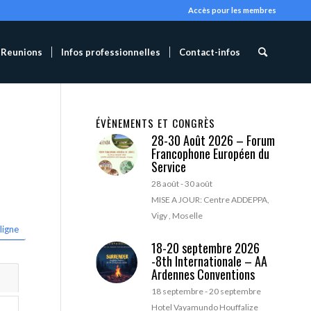
Accès pour les membres
Reunions
Infos professionnelles
Contact-infos
ÉVÈNEMENTS ET CONGRÈS
28-30 Août 2026 – Forum
Francophone Européen du
Service
28 août
-
30 août
MISE A JOUR: Centre ADDEPPA,
Vigy , Moselle
ligne
18-20 septembre 2026
-8th Internationale – AA
Ardennes Conventions
18 septembre
-
20 septembre
Hotel Vayamundo Houffalize