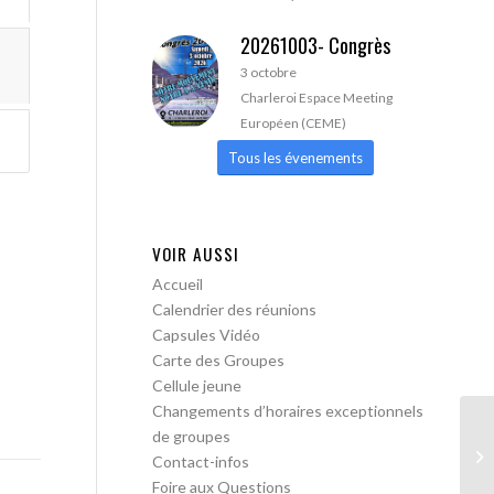
20261003- Congrès
3 octobre
Charleroi Espace Meeting
Européen (CEME)
Tous les évenements
VOIR AUSSI
Accueil
Calendrier des réunions
Capsules Vidéo
Carte des Groupes
Cellule jeune
Changements d’horaires exceptionnels
de groupes
AA
Contact-infos
pa
Foire aux Questions