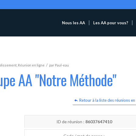
Nous les AA
Les AA pour vous?
/
blissement
,
Réunion en ligne
par
Paul-eau
oupe AA "Notre Méthode"
Retour à la liste des réunions en 
ID de réunion :
86037647410
Code / mot de passe :