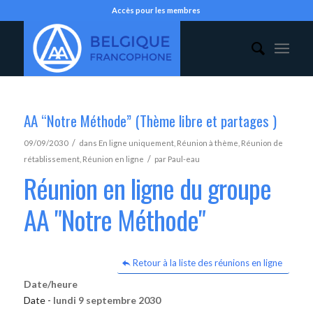
Accès pour les membres
AA “Notre Méthode” (Thème libre et partages )
/
09/09/2030
dans
En ligne uniquement
,
Réunion à thème
,
Réunion de
/
rétablissement
,
Réunion en ligne
par
Paul-eau
Réunion en ligne du groupe
AA "Notre Méthode"
Retour à la liste des réunions en ligne
Date/heure
Date -
lundi 9 septembre 2030