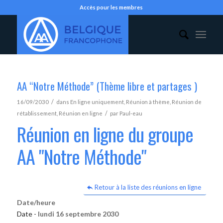
Accès pour les membres
AA “Notre Méthode” (Thème libre et partages )
/
16/09/2030
dans
En ligne uniquement
,
Réunion à thème
,
Réunion de
/
rétablissement
,
Réunion en ligne
par
Paul-eau
Réunion en ligne du groupe
AA "Notre Méthode"
Retour à la liste des réunions en ligne
Date/heure
Date -
lundi 16 septembre 2030